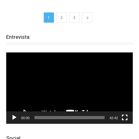
1
2
3
Entrevista
Reproductor
de
vídeo
00:00
42:42
Social