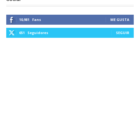
10,981
Fans
ME GUSTA
651
Seguidores
SEGUIR