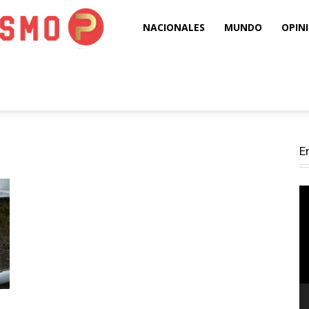
Puro
NACIONALES
MUNDO
OPIN
Periodismo
E
Re
d
ví