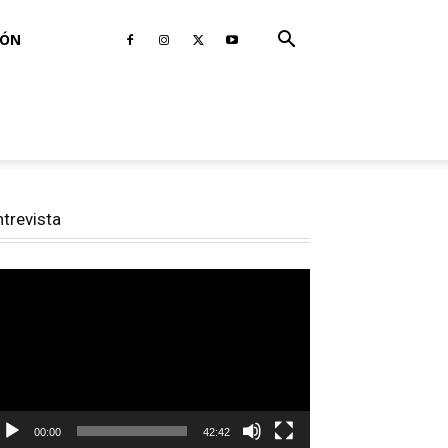
IÓN
ntrevista
productor
e
deo
00:00
42:42