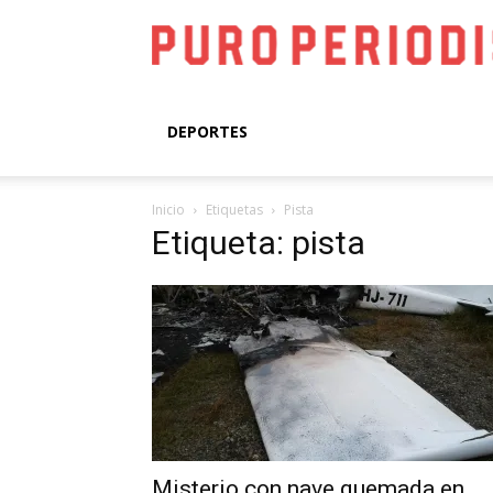
DEPORTES
Inicio
Etiquetas
Pista
Etiqueta: pista
Misterio con nave quemada en