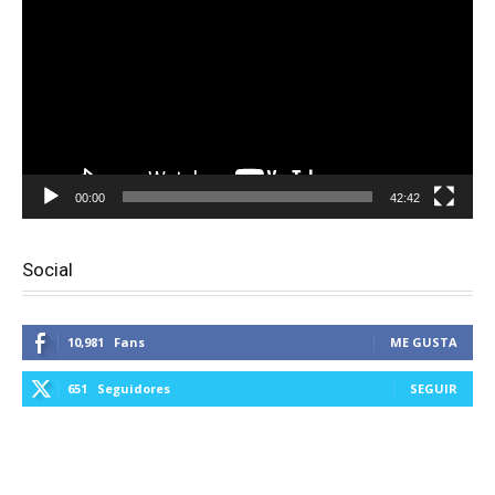
vídeo
00:00
42:42
Social
10,981
Fans
ME GUSTA
651
Seguidores
SEGUIR