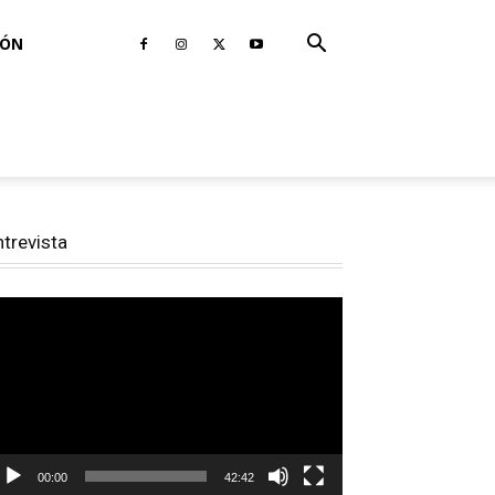
IÓN
ntrevista
productor
e
deo
00:00
42:42