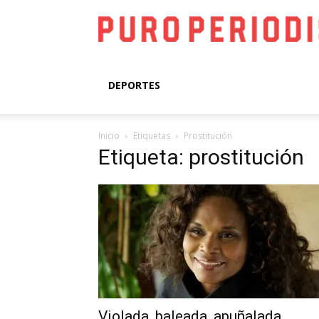
DEPORTES
Inicio
Etiquetas
Prostitución
Etiqueta: prostitución
Violada, baleada, apuñalada…