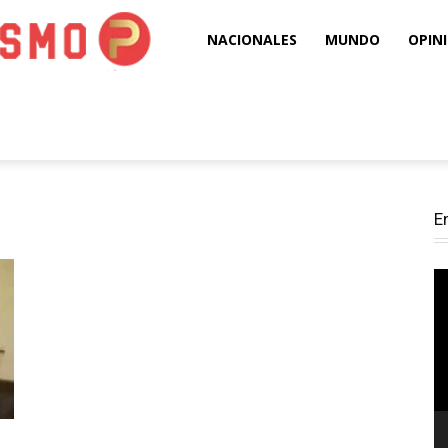
Puro
NACIONALES
MUNDO
OPIN
Periodismo
E
Re
d
ví