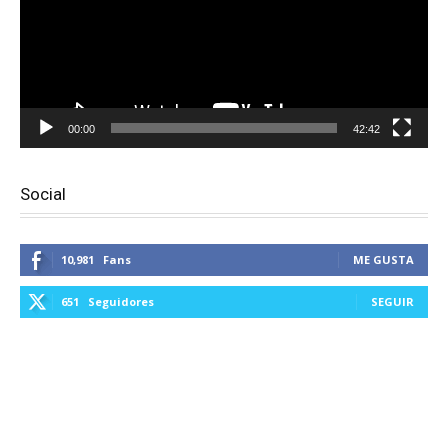
00:00
42:42
Social
10,981
Fans
ME GUSTA
651
Seguidores
SEGUIR