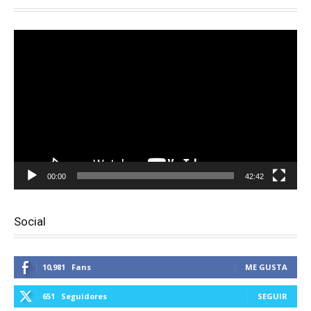
Reproductor
de
vídeo
00:00
42:42
Social
10,981
Fans
ME GUSTA
651
Seguidores
SEGUIR