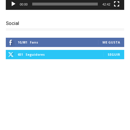
00:00
42:42
Social
10,981
Fans
ME GUSTA
651
Seguidores
SEGUIR