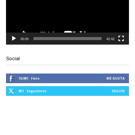
00:00
42:42
Social
10,981
Fans
ME GUSTA
651
Seguidores
SEGUIR