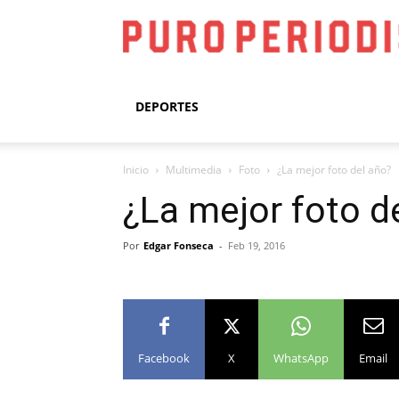
DEPORTES
Inicio
Multimedia
Foto
¿La mejor foto del año?
¿La mejor foto d
Por
Edgar Fonseca
-
Feb 19, 2016
Facebook
X
WhatsApp
Email