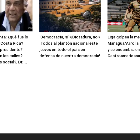
ta: ¿qué fue lo
¡Democracia, sí!/¡Dictadura, no!/
Liga golpea la me
 Costa Rica?
¡Todos al plantón nacional este
Managua/Arrolla 1
 presidente?
jueves en todo el país en
y se encumbra en
 las calles?
defensa de nuestra democracia!
Centroamerican
 social?, Dr....