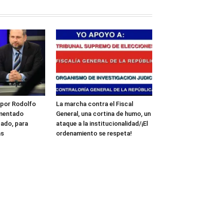
 por Rodolfo
La marcha contra el Fiscal
imentado
General, una cortina de humo, un
gado, para
ataque a la institucionalidad/¡El
as
ordenamiento se respeta!