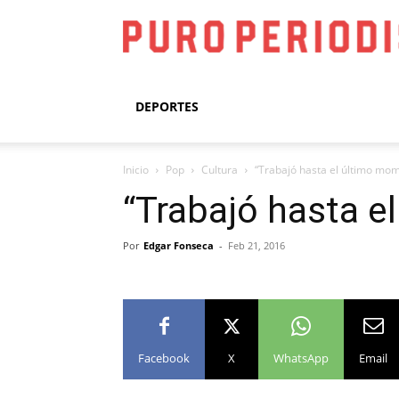
DEPORTES
Inicio
Pop
Cultura
“Trabajó hasta el último mo
“Trabajó hasta e
Por
Edgar Fonseca
-
Feb 21, 2016
Facebook
X
WhatsApp
Email