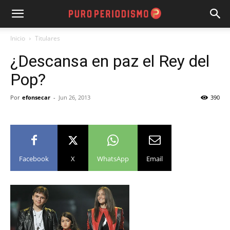
Inicio
Titulares
¿Descansa en paz el Rey del
Pop?
Por
efonsecar
-
Jun 26, 2013
390
Facebook
X
WhatsApp
Email