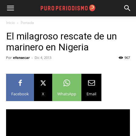
Inicio
Portada
El milagroso rescate de un
marinero en Nigeria
Por
efonsecar
-
Dic 4, 2013
967
Facebook
X
WhatsApp
Email