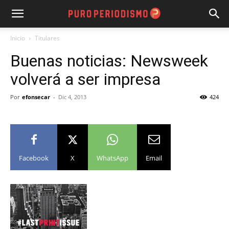
Inicio
Titulares
Buenas noticias: Newsweek
volverá a ser impresa
Por
efonsecar
-
Dic 4, 2013
424
Facebook
X
WhatsApp
Email