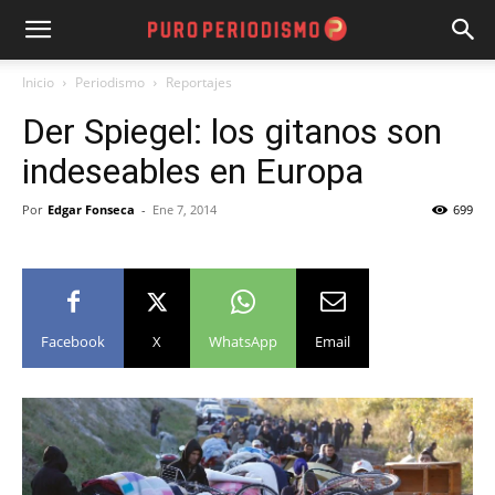
Inicio
Periodismo
Reportajes
Der Spiegel: los gitanos son
indeseables en Europa
Por
Edgar Fonseca
-
Ene 7, 2014
699
Facebook
X
WhatsApp
Email