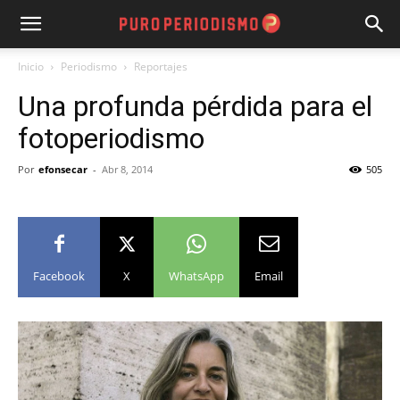
Inicio
Periodismo
Reportajes
Una profunda pérdida para el
fotoperiodismo
Por
efonsecar
-
Abr 8, 2014
505
Facebook
X
WhatsApp
Email