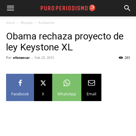
Inicio
Mundo
Ambiente
Obama rechaza proyecto de
ley Keystone XL
Por
efonsecar
-
Feb 25, 2015
283
Facebook
X
WhatsApp
Email