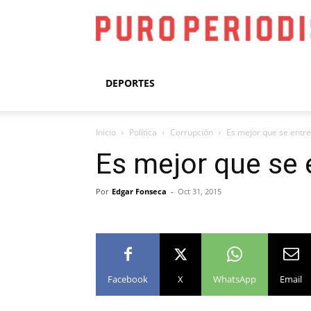
DEPORTES
Inicio
Política
Corrupción
Es mejor que se entr
Es mejor que se
Por
Edgar Fonseca
-
Oct 31, 2015
Facebook
X
WhatsApp
Email