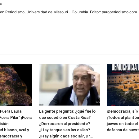
om
 en Periodismo, Universidad de Missouri - Columbia. Editor: puroperiodismo.com
¡Fuera Laura!
La gente pregunta: ¿qué fue lo
¡Democracia, sí!/
Fuera Pilar” ¡Fuera
que sucedió en Costa Rica?
¡Todos al plantón
isión
¿Derrocaron al presidente?
jueves en todo el
ud blanco, azul y
¿Hay tanques en las calles?
defensa de nuest
democracia y
¿Hay algún caos social?, Dr....