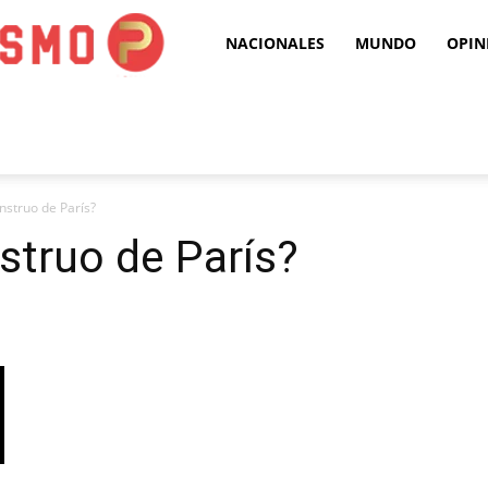
Puro
NACIONALES
MUNDO
OPIN
Periodismo
struo de París?
struo de París?