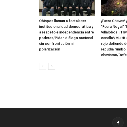
Obispos llaman a fortalecer
¡Fuera Chaves! 
institucionalidad democrática y
“Fuera Nogui” “
a respeto e independencia entre
Villalobos! ¡Triv
poderes/Piden diálogo nacional
canalla!/Multit
sin confrontación ni
rojo defiende 
polarización
repudia rumbo a
chavismo/Defen