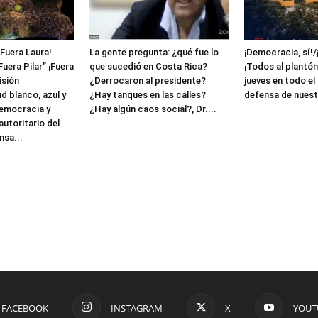
¡Fuera Laura!
La gente pregunta: ¿qué fue lo
¡Democracia, sí!/
Fuera Pilar” ¡Fuera
que sucedió en Costa Rica?
¡Todos al plantón
isión
¿Derrocaron al presidente?
jueves en todo el
ud blanco, azul y
¿Hay tanques en las calles?
defensa de nuest
democracia y
¿Hay algún caos social?, Dr....
utoritario del
sa...
FACEBOOK
INSTAGRAM
X
YOUT