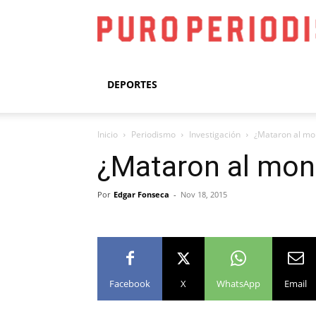
DEPORTES
Inicio
Periodismo
Investigación
¿Mataron al mon
¿Mataron al mon
Por
Edgar Fonseca
-
Nov 18, 2015
Facebook
X
WhatsApp
Email