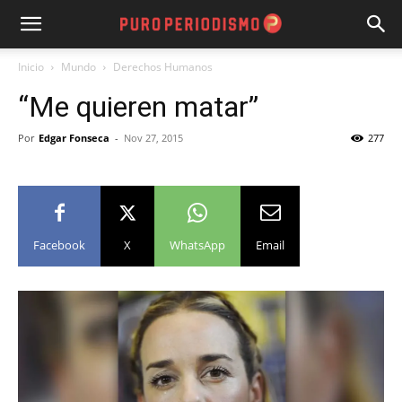
Inicio
Mundo
Derechos Humanos
“Me quieren matar”
Por
Edgar Fonseca
-
Nov 27, 2015
277
Facebook
X
WhatsApp
Email