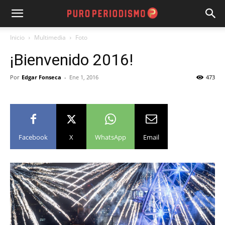
Inicio
Multimedia
Foto
¡Bienvenido 2016!
Por
Edgar Fonseca
-
Ene 1, 2016
473
Facebook
X
WhatsApp
Email