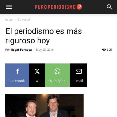
Inicio
Editorial
El periodismo es más
riguroso hoy
Por
Edgar Fonseca
-
May 23, 2016
305
Facebook
X
WhatsApp
Email