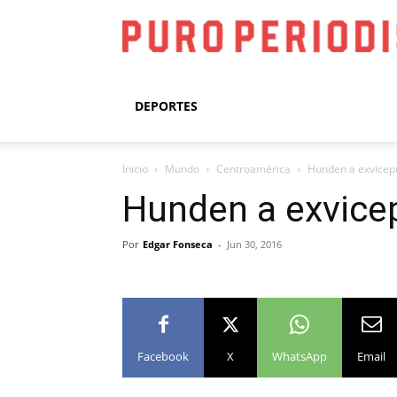
DEPORTES
Inicio
Mundo
Centroamérica
Hunden a exvicep
Hunden a exvice
Por
Edgar Fonseca
-
Jun 30, 2016
Facebook
X
WhatsApp
Email