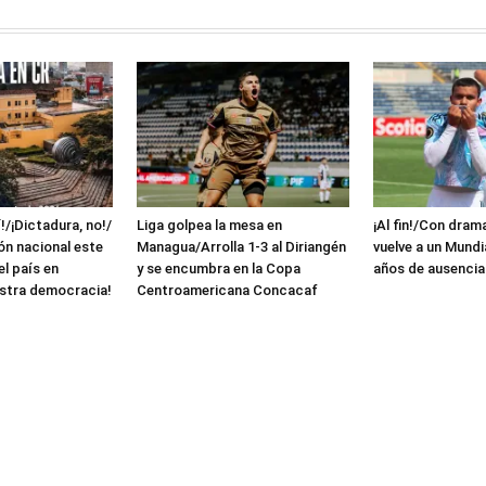
!/¡Dictadura, no!/
Liga golpea la mesa en
¡Al fin!/Con dram
ón nacional este
Managua/Arrolla 1-3 al Diriangén
vuelve a un Mundi
el país en
y se encumbra en la Copa
años de ausencia
stra democracia!
Centroamericana Concacaf