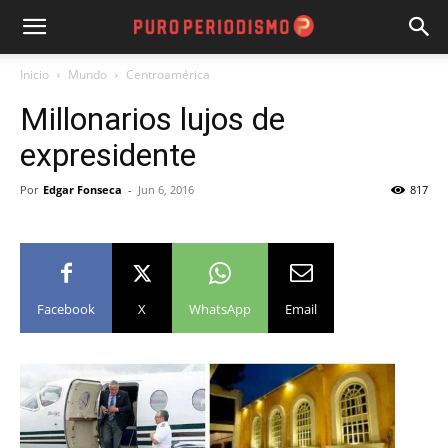
Inicio
Mundo
Centroamérica
Millonarios lujos de
expresidente
Por
Edgar Fonseca
-
Jun 6, 2016
817
Facebook
X
WhatsApp
Email