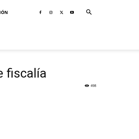
IÓN
 fiscalía
498