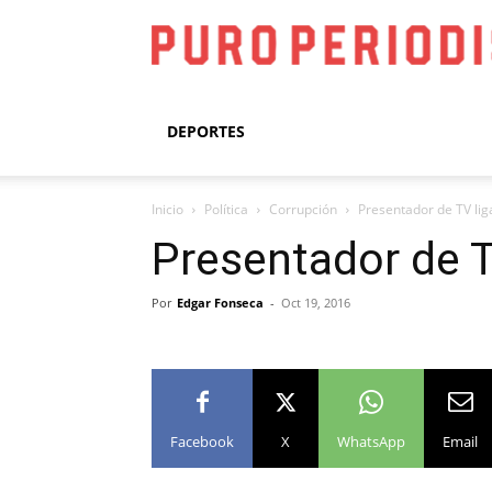
DEPORTES
Inicio
Política
Corrupción
Presentador de TV liga
Presentador de TV
Por
Edgar Fonseca
-
Oct 19, 2016
Facebook
X
WhatsApp
Email