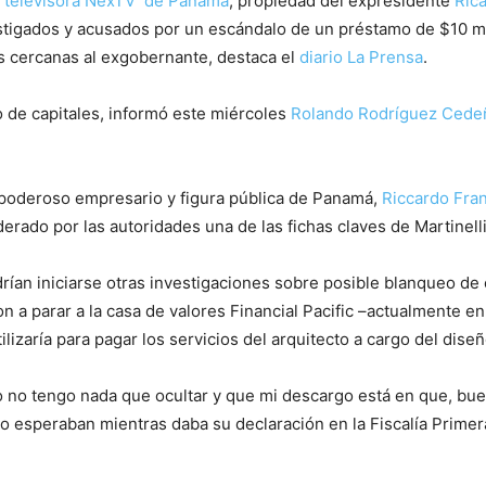
la televisora NexTV de Panamá
, propiedad del expresidente
Rica
stigados y acusados por un escándalo de un préstamo de $10 m
as cercanas al exgobernante, destaca el
diario La Prensa
.
o de capitales, informó este miércoles
Rolando Rodríguez Cede
 poderoso empresario y figura pública de Panamá,
Riccardo Fran
erado por las autoridades una de las fichas claves de Martinelli
ían iniciarse otras investigaciones sobre posible blanqueo de c
 a parar a la casa de valores Financial Pacific –actualmente e
tilizaría para pagar los servicios del arquitecto a cargo del di
 no tengo nada que ocultar y que mi descargo está en que, bueno
 lo esperaban mientras daba su declaración en la Fiscalía Primer