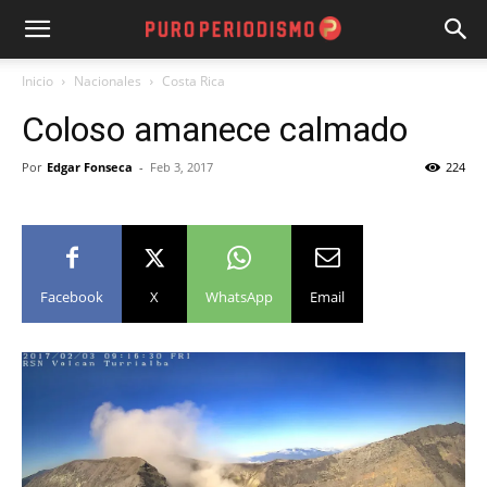
Inicio
Nacionales
Costa Rica
Coloso amanece calmado
Por
Edgar Fonseca
-
Feb 3, 2017
224
Facebook
X
WhatsApp
Email