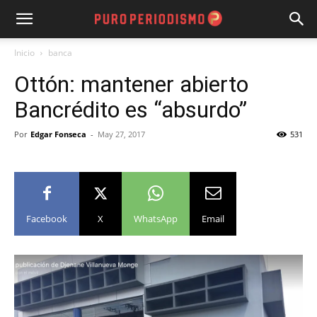
Inicio
banca
Ottón: mantener abierto
Bancrédito es “absurdo”
Por
Edgar Fonseca
-
May 27, 2017
531
Facebook
X
WhatsApp
Email