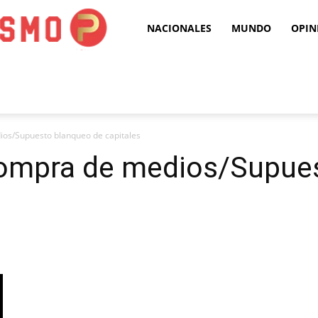
Puro
NACIONALES
MUNDO
OPIN
Periodismo
os/Supuesto blanqueo de capitales
ompra de medios/Supue