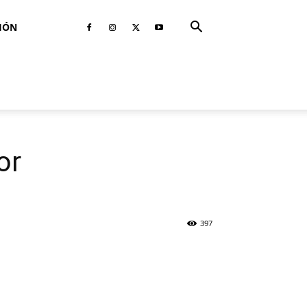
IÓN
or
397