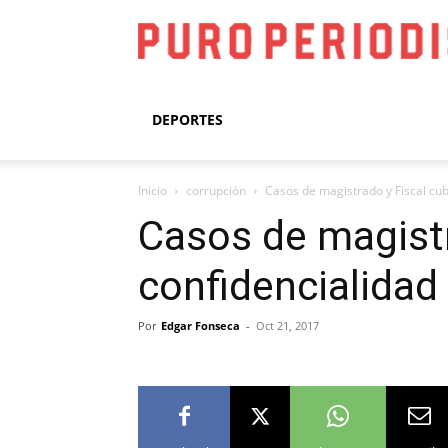
DEPORTES
Inicio
corrupción
Casos de magistrado y Fiscal cub
Casos de magistr
confidencialidad
Por
Edgar Fonseca
-
Oct 21, 2017