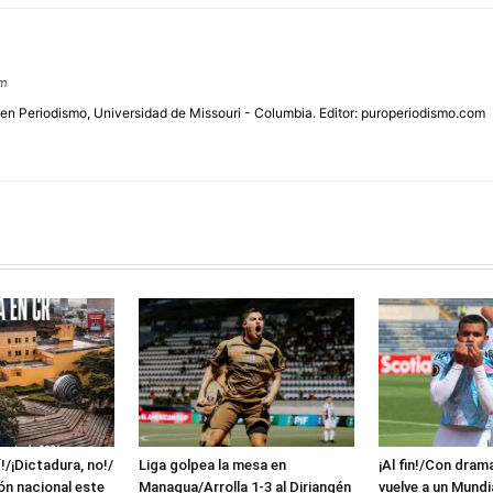
om
 en Periodismo, Universidad de Missouri - Columbia. Editor: puroperiodismo.com
!/¡Dictadura, no!/
Liga golpea la mesa en
¡Al fin!/Con dram
ón nacional este
Managua/Arrolla 1-3 al Diriangén
vuelve a un Mundi