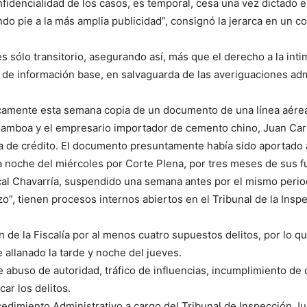
encialidad de los casos, es temporal, cesa una vez dictado el a
o pie a la más amplia publicidad”, consignó la jerarca en un c
es sólo transitorio, asegurando así, más que el derecho a la inti
a de información base, en salvaguarda de las averiguaciones admi
blicamente esta semana copia de un documento de una línea aér
 Gamboa y el empresario importador de cemento chino, Juan Ca
a de crédito. El documento presuntamente había sido aportado a
 noche del miércoles por Corte Plena, por tres meses de sus f
cal Chavarría, suspendido una semana antes por el mismo perio
, tienen procesos internos abiertos en el Tribunal de la Inspec
de la Fiscalía por al menos cuatro supuestos delitos, por lo q
e allanado la tarde y noche del jueves.
 de abuso de autoridad, tráfico de influencias, incumplimiento de
ar los delitos.
edimiento Administrativo a cargo del Tribunal de Inspección Ju