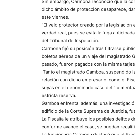
Sin embargo, Carmona reconoció que la confid
dicho ámbito de protección desaparece, dand
este viernes.
“El velo protector creado por la legislación 
verdad real, pues se evita la fuga anticipad
del Tribunal de Inspección.
Carmona fijó su posición tras filtrarse pú
boletos aéreos de un viaje del magistrado
pasado, fueron pagados con la misma tarjet
Tanto el magistrado Gamboa, suspendido la
relación con dicho empresario, como el Fis
suyas en el denominado caso del “cementazo”
estricta reserva.
Gamboa enfrenta, además, una investigación 
edificio de la Corte Suprema de Justicia, fu
La Fiscalía le atribuye los posibles delitos
conforme avance el caso, se puedan recalific
La funcionaria Carmona destacó que el Proc