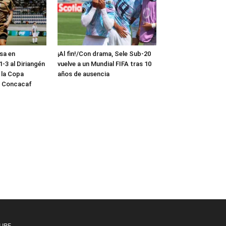
sa en
¡Al fin!/Con drama, Sele Sub-20
-3 al Diriangén
vuelve a un Mundial FIFA tras 10
 la Copa
años de ausencia
a Concacaf
UBE