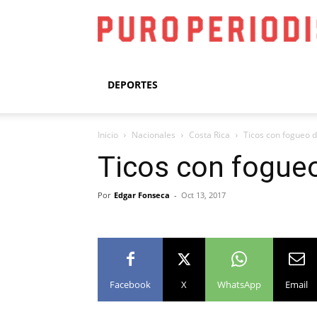
DEPORTES
Inicio
Nacionales
Costa Rica
Ticos con fogueo d
Ticos con fogueo
Por
Edgar Fonseca
-
Oct 13, 2017
Facebook
X
WhatsApp
Email