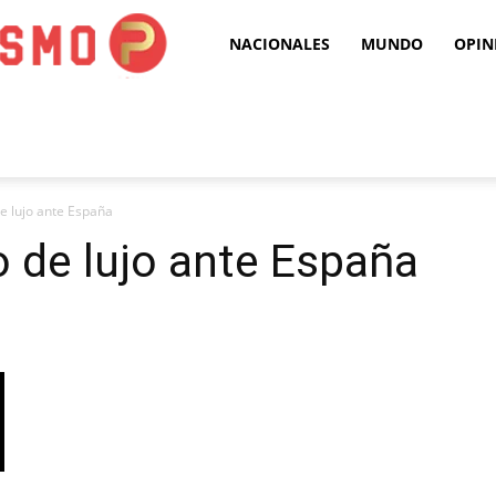
Puro
NACIONALES
MUNDO
OPIN
Periodismo
e lujo ante España
 de lujo ante España