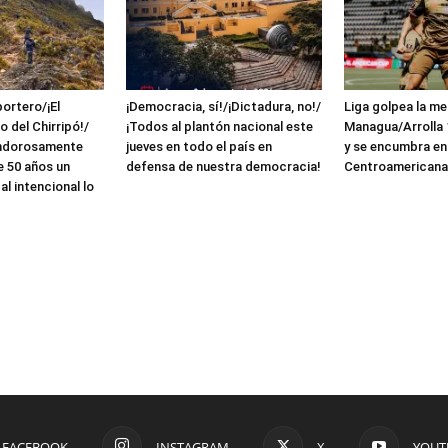
ortero/¡El
¡Democracia, sí!/¡Dictadura, no!/
Liga golpea la me
 del Chirripó!/
¡Todos al plantón nacional este
Managua/Arrolla 1
endorosamente
jueves en todo el país en
y se encumbra en
e 50 años un
defensa de nuestra democracia!
Centroamerican
al intencional lo
FACEBOOK
INSTAGRAM
X
YOUT