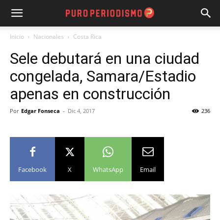
Inicio
Nacionales
Costa Rica
Sele debutará en una ciudad
congelada, Samara/Estadio
apenas en construcción
Por
Edgar Fonseca
-
Dic 4, 2017
236
Facebook
X
WhatsApp
Email