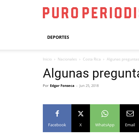
DEPORTES
Inicio
Nacionales
Costa Rica
Algunas preguntas 
Algunas pregunta
Por
Edgar Fonseca
-
Jun 25, 2018
Facebook
X
WhatsApp
Email