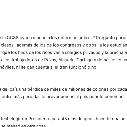
de la CCSS ayuda mucho a los enfermos pobres? Pregunto porque 
clases -además de los de los congresos y otros- a los estudian
ue los hijos de los ricos van a colegios privados y la brecha 
en a los trabajadores de Pavas, Alajuela, Cartago y demás es est
óviles, ni se dan cuenta si el tren funcionó o no.
 del país una pérdida de miles de millones de colones por cada
ue entre más pérdidas le provoquemos al país peor lo ponemos.
 leal elegir un Presidente para 45 días después hacerle una hu
e lealtad es otra cosa.