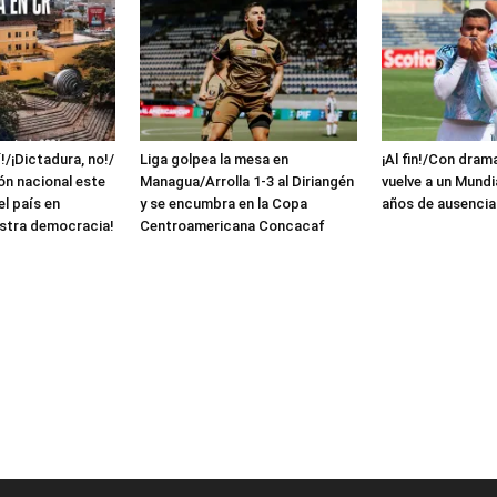
!/¡Dictadura, no!/
Liga golpea la mesa en
¡Al fin!/Con dram
ón nacional este
Managua/Arrolla 1-3 al Diriangén
vuelve a un Mundi
el país en
y se encumbra en la Copa
años de ausencia
stra democracia!
Centroamericana Concacaf