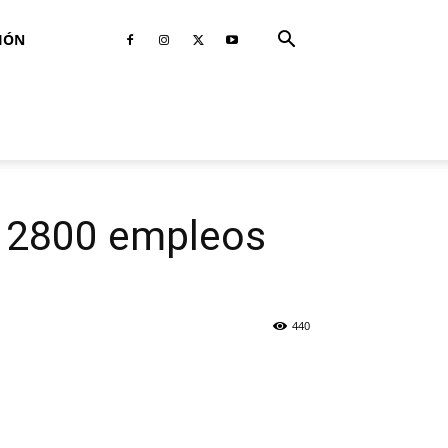
IÓN
 a 2800 empleos
440