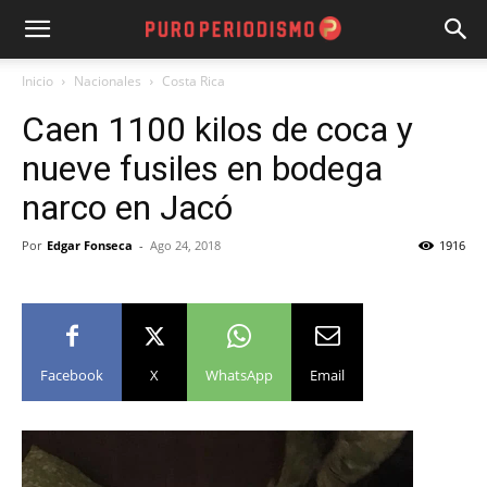
Inicio
Nacionales
Costa Rica
Caen 1100 kilos de coca y
nueve fusiles en bodega
narco en Jacó
Por
Edgar Fonseca
-
Ago 24, 2018
1916
Facebook
X
WhatsApp
Email