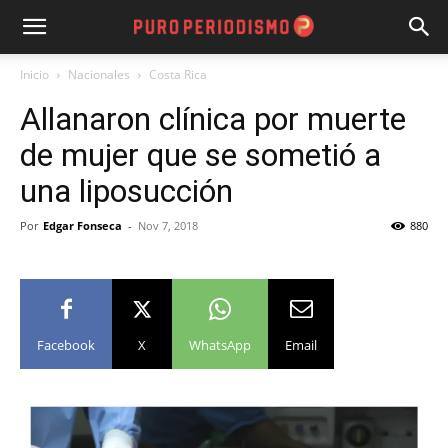
Inicio
Nacionales
Costa Rica
Allanaron clínica por muerte
de mujer que se sometió a
una liposucción
Por
Edgar Fonseca
-
Nov 7, 2018
880
Facebook
X
WhatsApp
Email