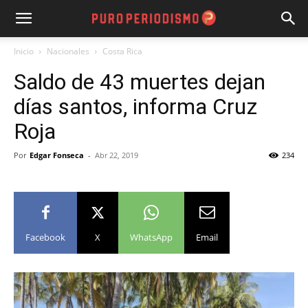
Inicio
Nacionales
Costa Rica
Saldo de 43 muertes dejan
días santos, informa Cruz
Roja
Por
Edgar Fonseca
-
Abr 22, 2019
234
Facebook
X
WhatsApp
Email