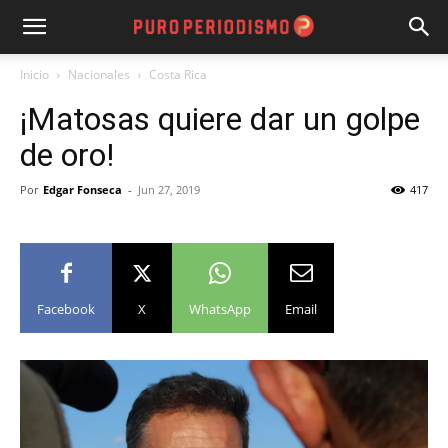
Inicio
Nacionales
Costa Rica
¡Matosas quiere dar un golpe
de oro!
Por
Edgar Fonseca
-
Jun 27, 2019
417
Facebook
X
WhatsApp
Email