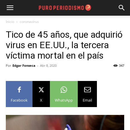
Inicio
coronavirus
Tico de 45 años, que adquirió
virus en EE.UU., la tercera
víctima mortal en el país
Por
Edgar Fonseca
-
Abr 8, 2020
347
Facebook
X
WhatsApp
Email