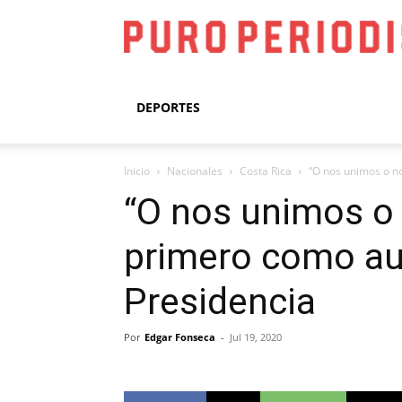
DEPORTES
Inicio
Nacionales
Costa Rica
“O nos unimos o no
“O nos unimos o 
primero como aud
Presidencia
Por
Edgar Fonseca
-
Jul 19, 2020