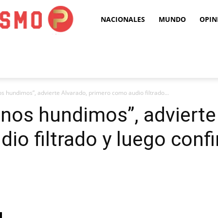
Puro
NACIONALES
MUNDO
OPIN
Periodismo
s hundimos”, advierte Alvarado, primero como audio filtrado...
nos hundimos”, advierte
io filtrado y luego conf