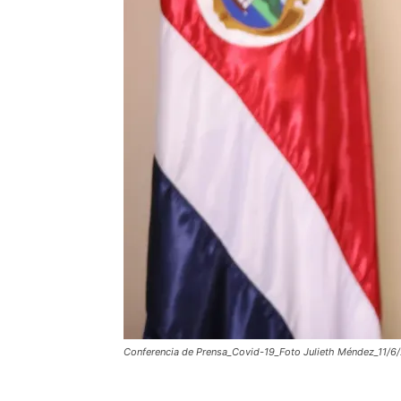
Conferencia de Prensa_Covid-19_Foto Julieth Méndez_11/6