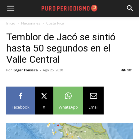
Inicio
Nacionales
Costa Rica
Temblor de Jacó se sintió
hasta 50 segundos en el
Valle Central
Por
Edgar Fonseca
-
Ago 25, 2020
901
Facebook
X
WhatsApp
Email