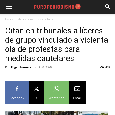
Inicio
Nacionales
Costa Rica
Citan en tribunales a líderes
de grupo vinculado a violenta
ola de protestas para
medidas cautelares
Por
Edgar Fonseca
-
Oct 20, 2020
468
Facebook
X
WhatsApp
Email