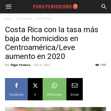
Inicio
Nacionales
Costa Rica
Costa Rica con la tasa más
baja de homicidios en
Centroamérica/Leve
aumento en 2020
Por
Edgar Fonseca
-
Ene 11, 2021
1747
Facebook
X
WhatsApp
Email