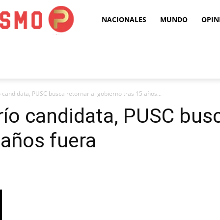
Puro
NACIONALES
MUNDO
OPIN
Periodismo
 candidata, PUSC busca retornar al gobierno tras 15 años...
ío candidata, PUSC busc
 años fuera