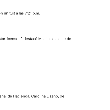
 un tuit a las 7:21 p.m.
starricenses”, destacó Masís exalcalde de
enal de Hacienda, Carolina Lizano, de