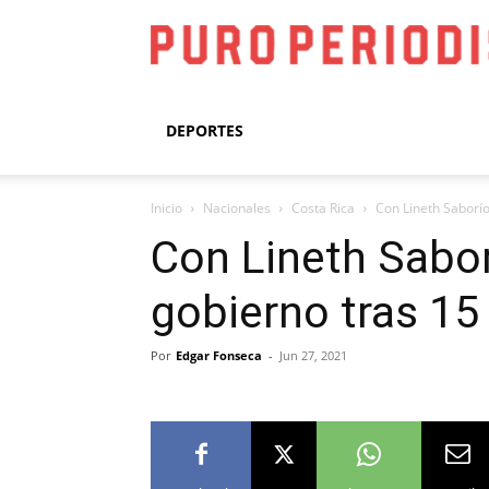
DEPORTES
Inicio
Nacionales
Costa Rica
Con Lineth Saborío
Con Lineth Sabor
gobierno tras 15
Por
Edgar Fonseca
-
Jun 27, 2021