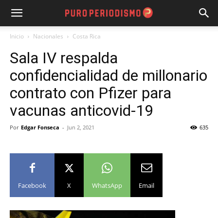
Inicio
Nacionales
Costa Rica
Sala IV respalda
confidencialidad de millonario
contrato con Pfizer para
vacunas anticovid-19
Por
Edgar Fonseca
-
Jun 2, 2021
635
Facebook
X
WhatsApp
Email