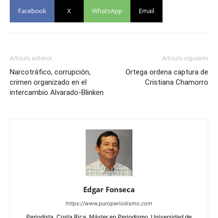
Facebook
X
WhatsApp
Email
Artículo anterior
Artículo siguiente
Narcotráfico, corrupción,
Ortega ordena captura de
crimen organizado en el
Cristiana Chamorro
intercambio Alvarado-Blinken
Edgar Fonseca
https://www.puroperiodismo.com
Periodista, Costa Rica. Máster en Periodismo, Universidad de