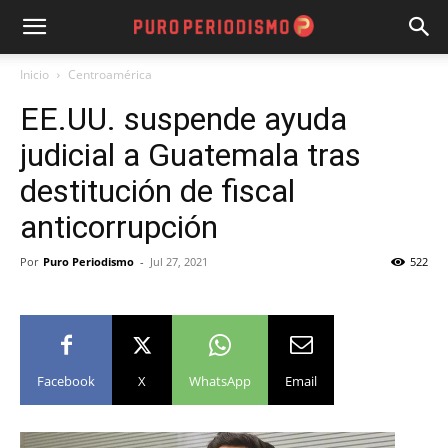
Inicio
Centroamérica
EE.UU. suspende ayuda
judicial a Guatemala tras
destitución de fiscal
anticorrupción
Por
Puro Periodismo
-
Jul 27, 2021
522
Facebook
X
WhatsApp
Email