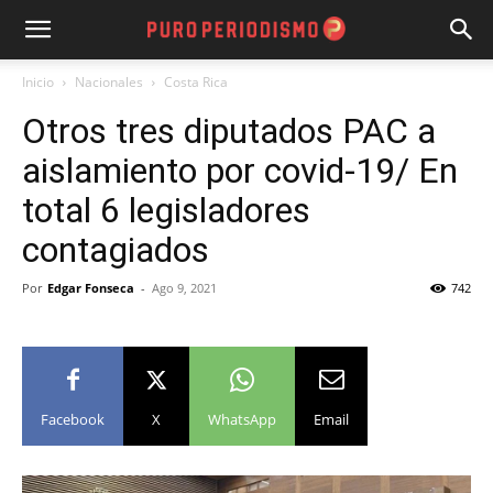
Inicio
Nacionales
Costa Rica
Otros tres diputados PAC a
aislamiento por covid-19/ En
total 6 legisladores
contagiados
Por
Edgar Fonseca
-
Ago 9, 2021
742
Facebook
X
WhatsApp
Email