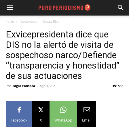
Inicio
Nacionales
Costa Rica
Exvicepresidenta dice que
DIS no la alertó de visita de
sospechoso narco/Defiende
“transparencia y honestidad”
de sus actuaciones
Por
Edgar Fonseca
-
Ago 4, 2021
555
Facebook
X
WhatsApp
Email