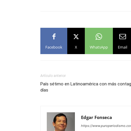
Facebook
X
WhatsApp
Email
Artículo anterior
País sétimo en Latinoamérica con más contagi
días
Edgar Fonseca
https://www.puroperiodismo.c