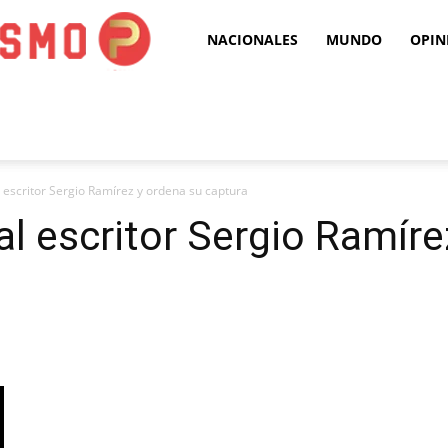
Puro
NACIONALES
MUNDO
OPIN
Periodismo
 escritor Sergio Ramírez y ordena su captura
al escritor Sergio Ramíre