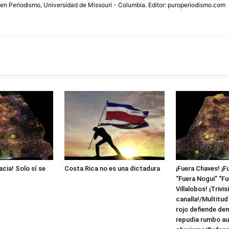
 en Periodismo, Universidad de Missouri - Columbia. Editor: puroperiodismo.com
acia! Solo sí se
Costa Rica no es una dictadura
¡Fuera Chaves! ¡F
“Fuera Nogui” “Fue
Villalobos! ¡Trivis
canalla!/Multitud
rojo defiende de
repudia rumbo aut