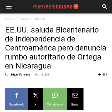
Inicio
Titulares
Además
EE.UU. saluda Bicentenario
de Independencia de
Centroamérica pero denuncia
rumbo autoritario de Ortega
en Nicaragua
Por
Edgar Fonseca
-
Sep 15, 2021
639
Facebook
X
WhatsApp
Email