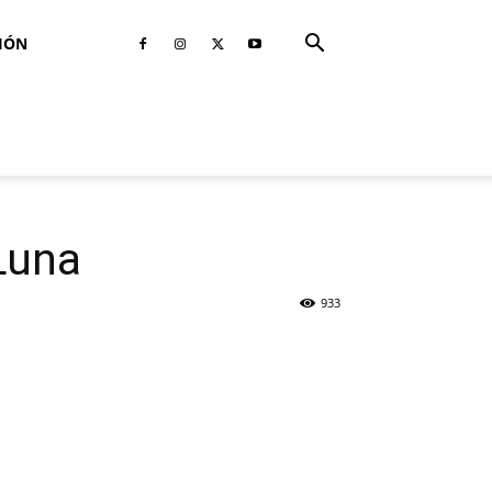
IÓN
 Luna
933