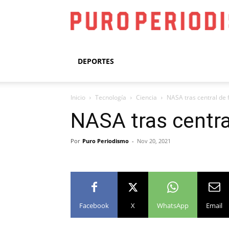
DEPORTES
Inicio
Tecnología
Ciencia
NASA tras central de f
NASA tras central
Por
Puro Periodismo
-
Nov 20, 2021
Facebook
X
WhatsApp
Email