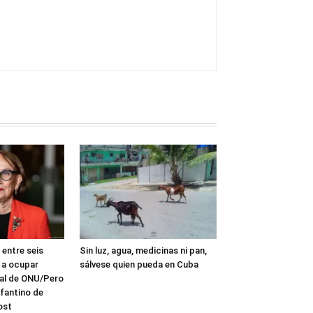
entre seis
Sin luz, agua, medicinas ni pan,
 a ocupar
sálvese quien pueda en Cuba
al de ONU/Pero
nfantino de
ost