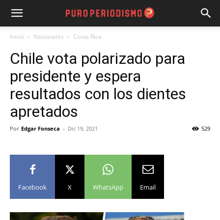
Inicio
Nacionales
Costa Rica
Chile vota polarizado para
presidente y espera
resultados con los dientes
apretados
Por
Edgar Fonseca
-
Dic 19, 2021
529
Facebook
X
WhatsApp
Email